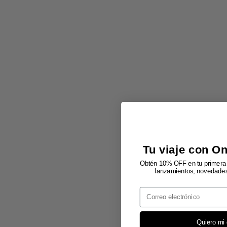
Tu viaje con O
Obtén 10% OFF en tu primera 
lanzamientos, novedades 
Email
Quiero mi