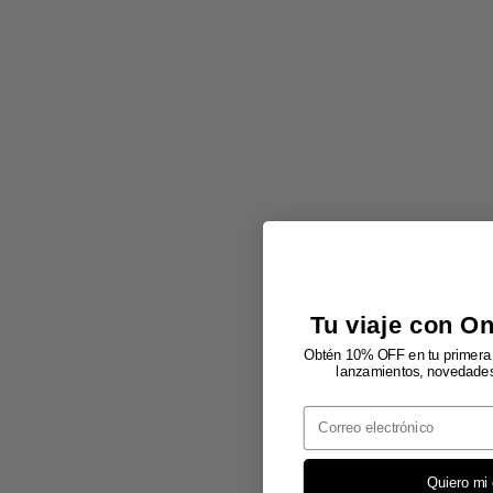
Tu viaje con O
Obtén 10% OFF en tu primera 
lanzamientos, novedades 
Email
Quiero mi