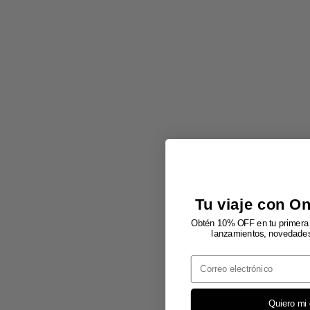
Tu viaje con O
Obtén 10% OFF en tu primera 
lanzamientos, novedades 
Email
Quiero mi