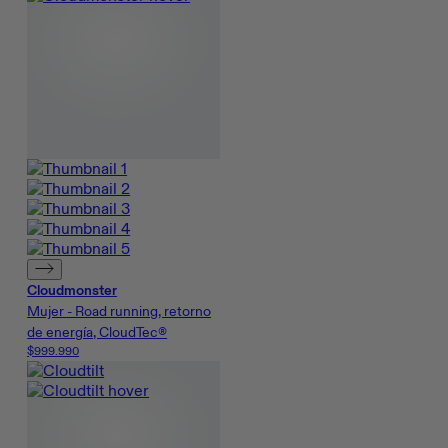
Cloudmonster
Mujer - Road running, retorno
de energía, CloudTec®
$999.990