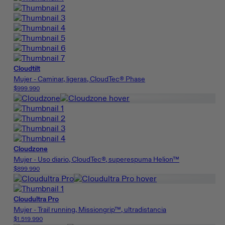
Cloudtilt
Mujer - Caminar, ligeras, CloudTec® Phase
$999.990
Cloudzone
Mujer - Uso diario, CloudTec®, superespuma Helion™
$899.990
Cloudultra Pro
Mujer - Trail running, Missiongrip™, ultradistancia
$1.519.990