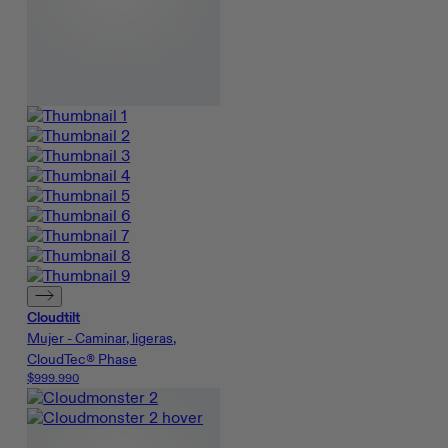
Cloudtilt
Mujer - Caminar, ligeras,
CloudTec® Phase
$999.990