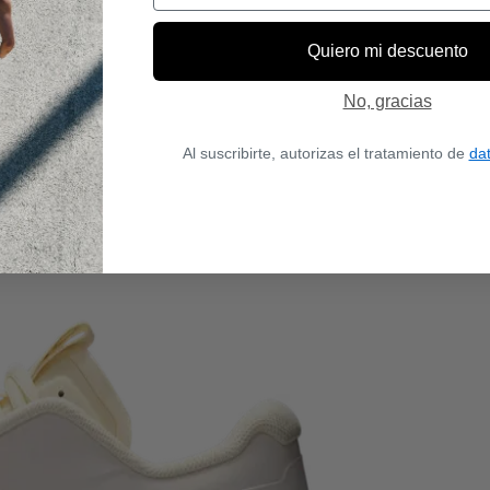
Quiero mi descuento
No, gracias
Al suscribirte, autorizas el tratamiento de
da