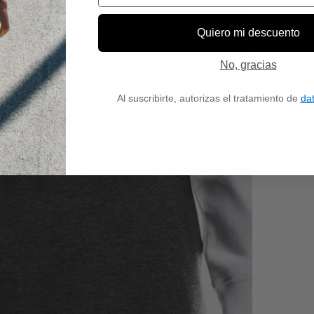
Quiero mi descuento
No, gracias
Al suscribirte, autorizas el tratamiento de
da