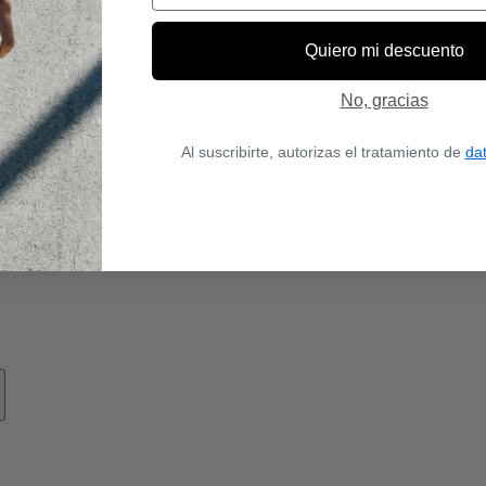
Quiero mi descuento
No, gracias
Al suscribirte, autorizas el tratamiento de
da