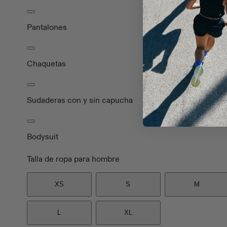
Pantalones
Chaquetas
Sudaderas con y sin capucha
Bodysuit
Talla de ropa para hombre
XS
S
M
L
XL