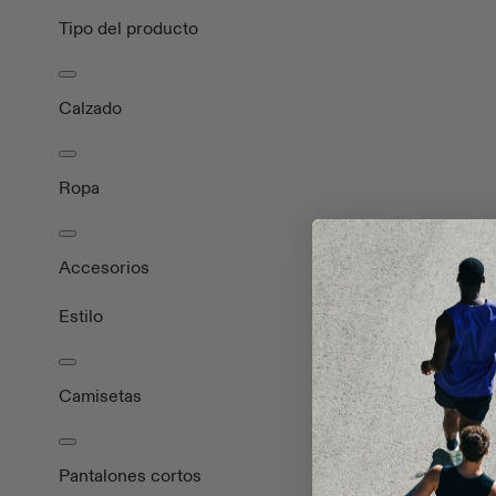
Tipo del producto
Calzado
Ropa
Accesorios
Estilo
Camisetas
Pantalones cortos