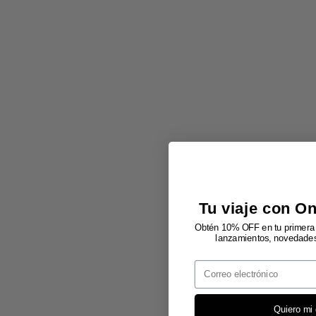
Tu viaje con O
Obtén 10% OFF en tu primera 
lanzamientos, novedades 
Email
Quiero mi