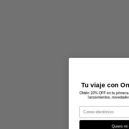
Tu viaje con O
Obtén 10% OFF en tu primera 
lanzamientos, novedades 
Email
Quiero mi