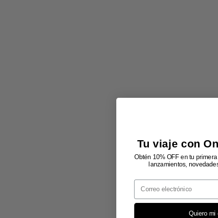
Tu viaje con O
Obtén 10% OFF en tu primera 
lanzamientos, novedades 
Email
Quiero mi