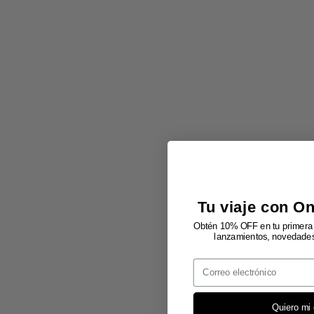
Tu viaje con O
Obtén 10% OFF en tu primera 
lanzamientos, novedades 
Email
Quiero mi