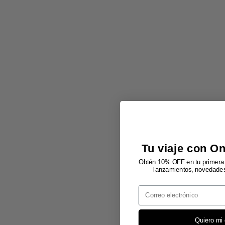
Tu viaje con O
Obtén 10% OFF en tu primera 
lanzamientos, novedades 
Email
Quiero mi