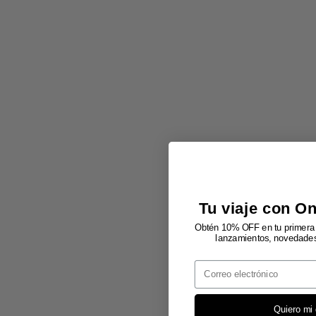
Tu viaje con O
Obtén 10% OFF en tu primera 
lanzamientos, novedades 
Email
Quiero mi