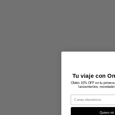
Tu viaje con O
Obtén 10% OFF en tu primera 
lanzamientos, novedades 
Email
Quiero mi