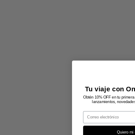
Tu viaje con O
Obtén 10% OFF en tu primera 
lanzamientos, novedades 
Email
Quiero mi