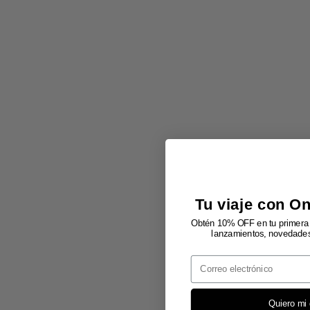
Tu viaje con O
Obtén 10% OFF en tu primera 
lanzamientos, novedades 
Email
Quiero mi