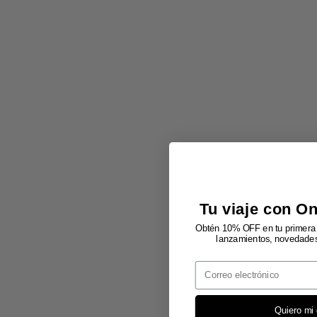
Tu viaje con O
Obtén 10% OFF en tu primera 
lanzamientos, novedades 
Email
Quiero mi