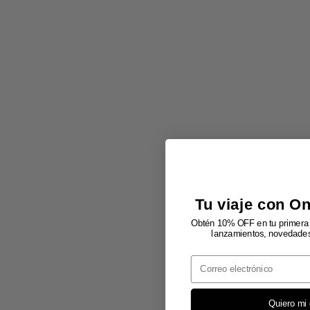
Tu viaje con O
Obtén 10% OFF en tu primera 
lanzamientos, novedades 
Email
Quiero mi