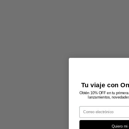
Tu viaje con O
Obtén 10% OFF en tu primera 
lanzamientos, novedades 
Email
Quiero mi