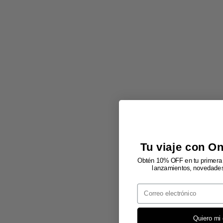
Tu viaje con O
Obtén 10% OFF en tu primera 
lanzamientos, novedades 
Email
Quiero mi