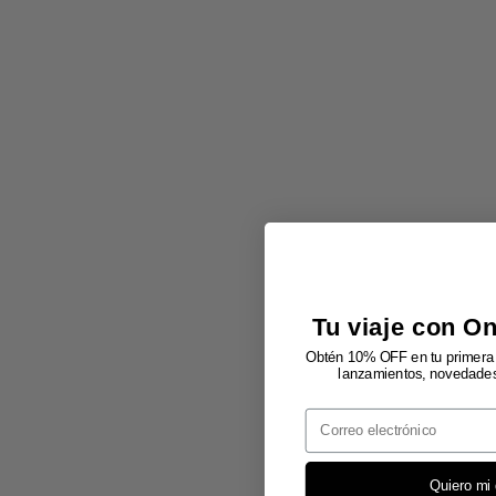
Tu viaje con O
Obtén 10% OFF en tu primera 
lanzamientos, novedades 
Email
Quiero mi