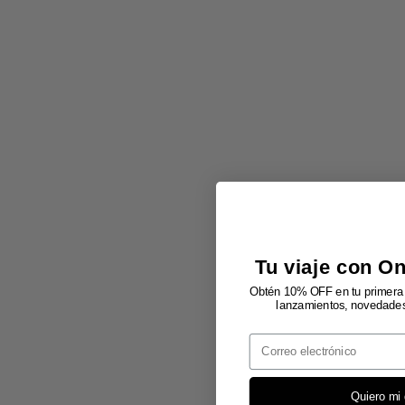
Tu viaje con O
Obtén 10% OFF en tu primera 
lanzamientos, novedades 
Email
Quiero mi