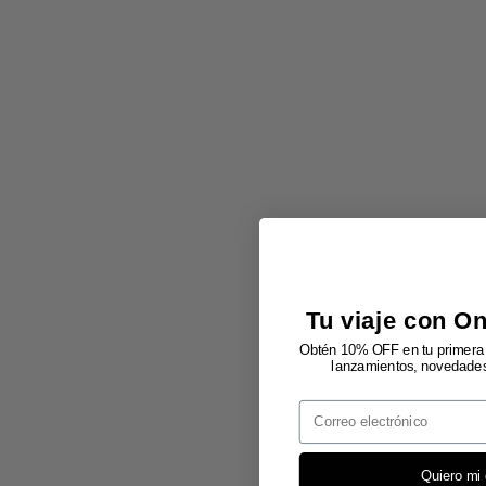
Tu viaje con O
Obtén 10% OFF en tu primera 
lanzamientos, novedades 
Email
Quiero mi