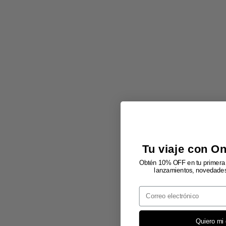
Tu viaje con O
Obtén 10% OFF en tu primera 
lanzamientos, novedades 
Email
Quiero mi