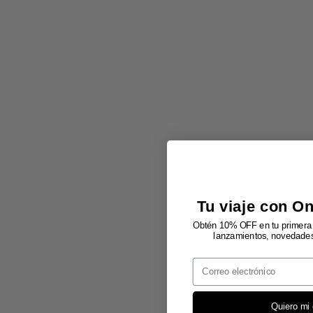
Tu viaje con O
Obtén 10% OFF en tu primera 
lanzamientos, novedades 
Email
Quiero mi