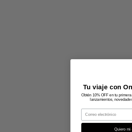
Tu viaje con O
Obtén 10% OFF en tu primera 
lanzamientos, novedades 
Email
Quiero mi