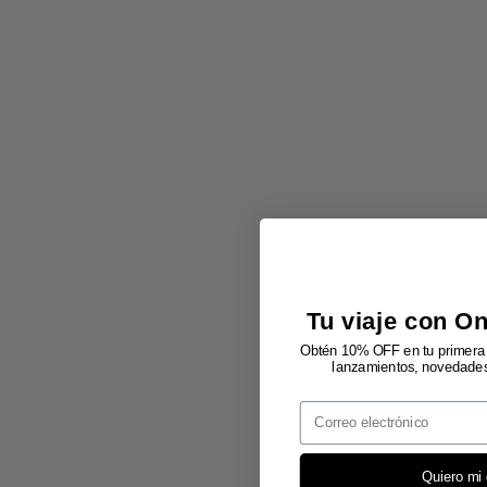
Tu viaje con O
Obtén 10% OFF en tu primera 
lanzamientos, novedades 
Email
Quiero mi