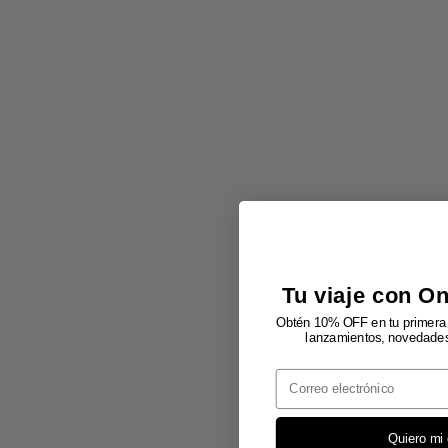
Tu viaje con O
Obtén 10% OFF en tu primera 
lanzamientos, novedades 
Email
Quiero mi