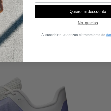
Quiero mi descuento
No, gracias
Al suscribirte, autorizas el tratamiento de
da