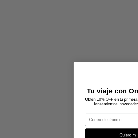
Tu viaje con O
Obtén 10% OFF en tu primera 
lanzamientos, novedades 
Email
Quiero mi