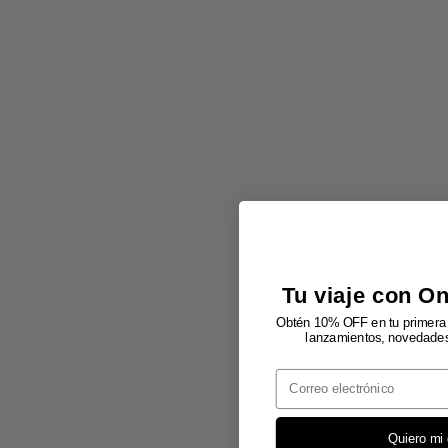
Tu viaje con O
Obtén 10% OFF en tu primera 
lanzamientos, novedades 
Email
Quiero mi