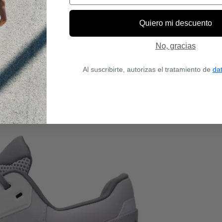
Quiero mi descuento
No, gracias
Al suscribirte, autorizas el tratamiento de
da