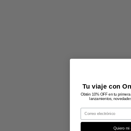
Tu viaje con O
Obtén 10% OFF en tu primera 
lanzamientos, novedades 
Email
Quiero mi