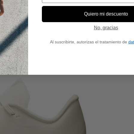
Quiero mi descuento
No, gracias
Al suscribirte, autorizas el tratamiento de
da