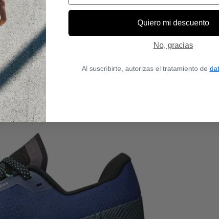
Quiero mi descuento
No, gracias
Al suscribirte, autorizas el tratamiento de
da