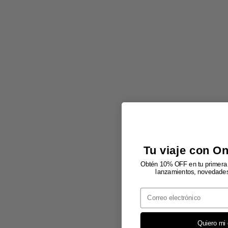
Tu viaje con O
Obtén 10% OFF en tu primera 
lanzamientos, novedades 
Email
Quiero mi