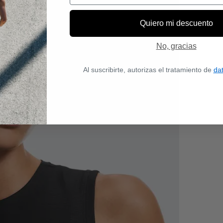
Quiero mi descuento
No, gracias
Al suscribirte, autorizas el tratamiento de
da