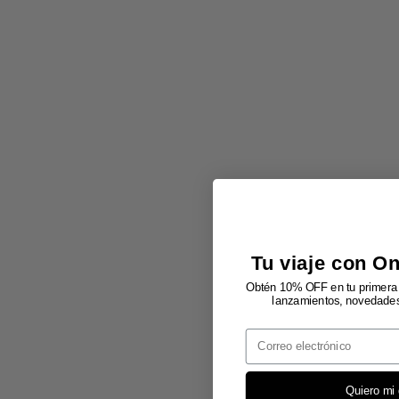
Tu viaje con O
Obtén 10% OFF en tu primera 
lanzamientos, novedades 
Email
Quiero mi