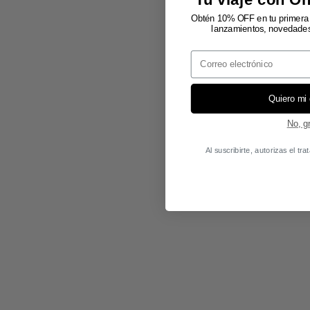
Obtén 10% OFF en tu primera 
lanzamientos, novedades 
Email
Quiero mi
No, g
Al suscribirte, autorizas el t