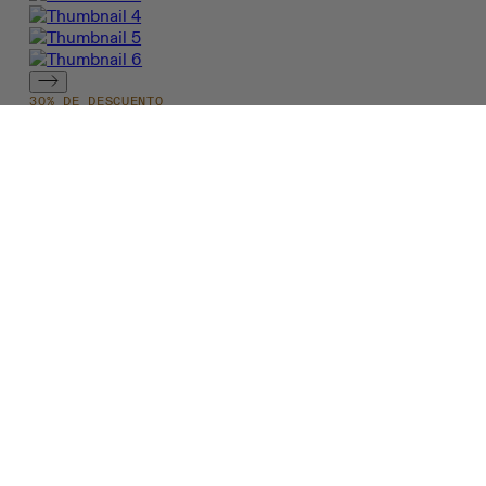
30% DE DESCUENTO
Cloudmonster 2
Mujer - Road running, carreras
largas, amortiguación
$734.993