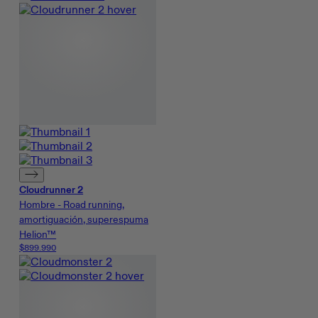
Cloudrunner 2
Hombre - Road running,
amortiguación, superespuma
Helion™
$899.990