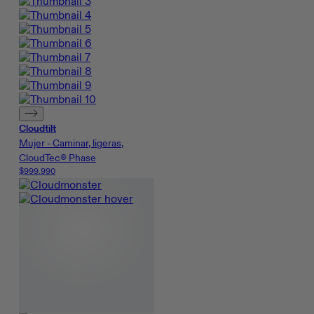
Cloudtilt
Mujer - Caminar, ligeras,
CloudTec® Phase
$999.990