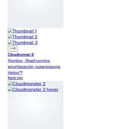
Cloudrunner 2
Hombre - Road running,
amortiguación, superespuma
Helion™
$899.990