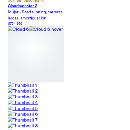
30% DE DESCUENTO
Cloudmonster 2
Mujer - Road running, carreras
largas, amortiguación
$734.993