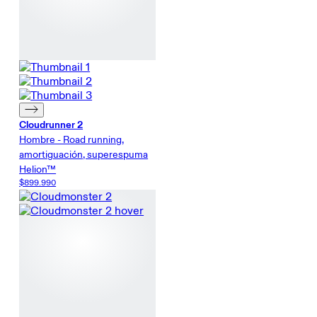
Cloudrunner 2
Hombre - Road running,
amortiguación, superespuma
Helion™
$899.990