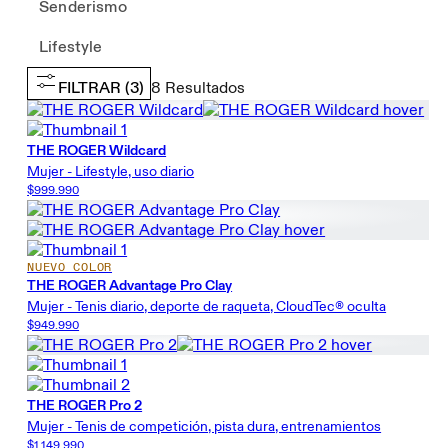
Senderismo
Lifestyle
FILTRAR
(3)
8
Resultados
THE ROGER Wildcard
Mujer - Lifestyle, uso diario
$999.990
NUEVO COLOR
THE ROGER Advantage Pro Clay
Mujer - Tenis diario, deporte de raqueta, CloudTec® oculta
$949.990
THE ROGER Pro 2
Mujer - Tenis de competición, pista dura, entrenamientos
$1.149.990