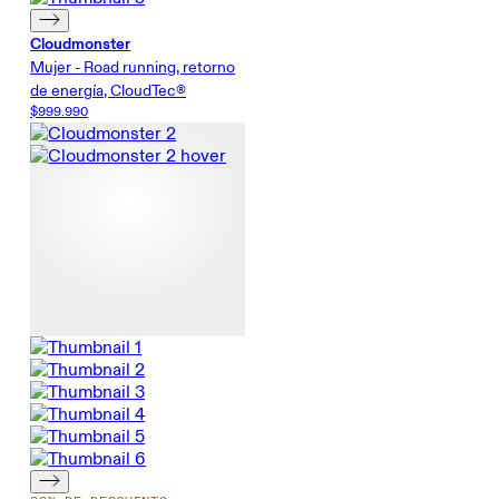
Cloudmonster
Mujer - Road running, retorno
de energía, CloudTec®
$999.990