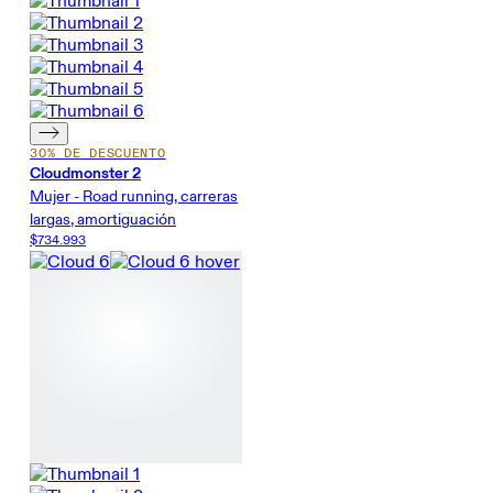
30% DE DESCUENTO
Cloudmonster 2
Mujer - Road running, carreras
largas, amortiguación
$734.993