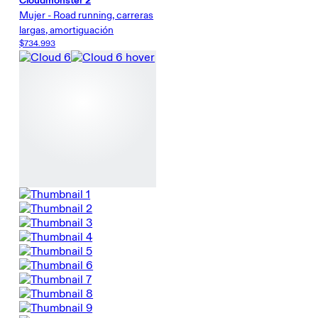
Cloudmonster 2
Mujer - Road running, carreras
largas, amortiguación
$734.993