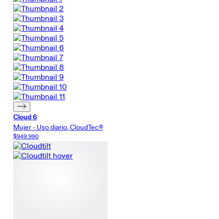
Cloud 6
Mujer - Uso diario, CloudTec®
$949.990