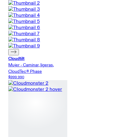
Cloudtilt
Mujer - Caminar, ligeras,
CloudTec® Phase
$999.990