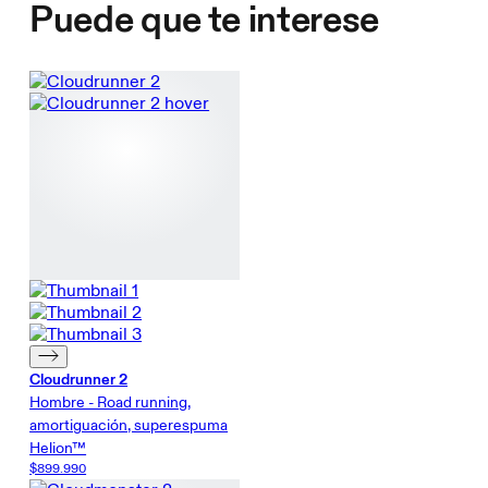
Puede que te interese
Cloudrunner 2
Hombre - Road running,
amortiguación, superespuma
Helion™
$899.990