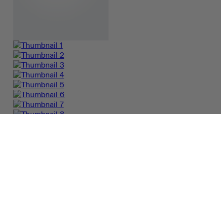
Cloud 6
Mujer - Uso diario, CloudTec®
$949.990