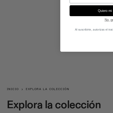
Quiero mi
No, g
Al suscribirte, autorizas el t
INICIO
EXPLORA LA COLECCIÓN
Explora la colección