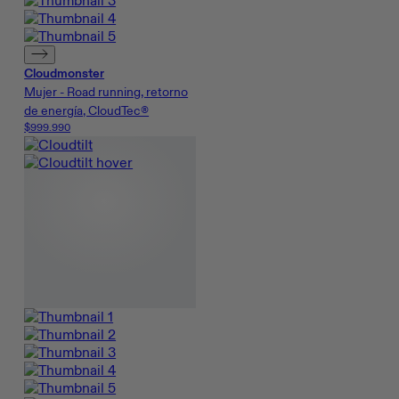
Cloudmonster
Mujer - Road running, retorno
de energía, CloudTec®
$999.990