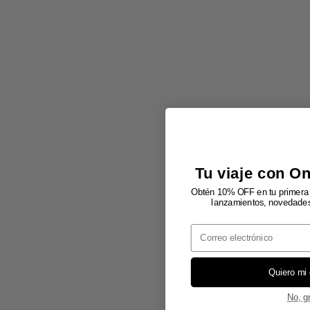
Tu viaje con O
Obtén 10% OFF en tu primera 
lanzamientos, novedades 
Email
Quiero mi
No, g