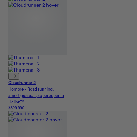
Cloudrunner 2
Hombre - Road running,
amortiguación, superespuma
Helion™
$899.990