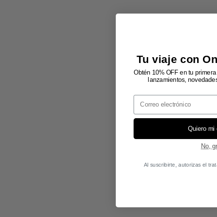
Tu viaje con O
Obtén 10% OFF en tu primera 
lanzamientos, novedades 
Email
Quiero mi
No, g
Al suscribirte, autorizas el t