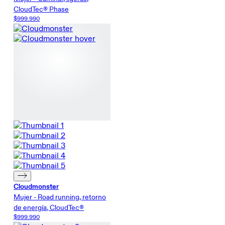
CloudTec® Phase
$999.990
Cloudmonster
Mujer - Road running, retorno
de energía, CloudTec®
$999.990