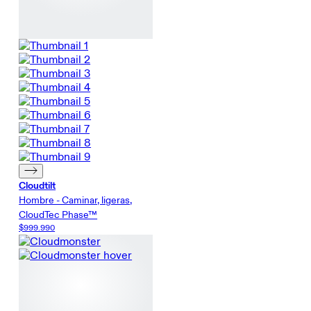
Cloudtilt
Hombre - Caminar, ligeras,
CloudTec Phase™
$999.990