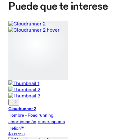
Puede que te interese
Cloudrunner 2
Hombre - Road running,
amortiguación, superespuma
Helion™
$899.990